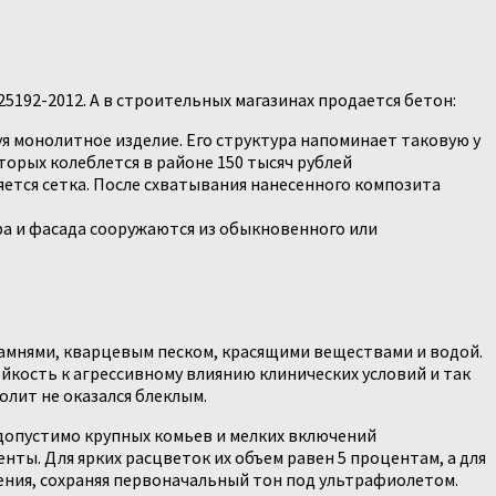
192-2012. А в строительных магазинах продается бетон:
я монолитное изделие. Его структура напоминает таковую у
торых колеблется в районе 150 тысяч рублей
яется сетка. После схватывания нанесенного композита
ра и фасада сооружаются из обыкновенного или
мнями, кварцевым песком, красящими веществами и водой.
кость к агрессивному влиянию клинических условий и так
лит не оказался блеклым.
допустимо крупных комьев и мелких включений
ты. Для ярких расцветок их объем равен 5 процентам, а для
ения, сохраняя первоначальный тон под ультрафиолетом.