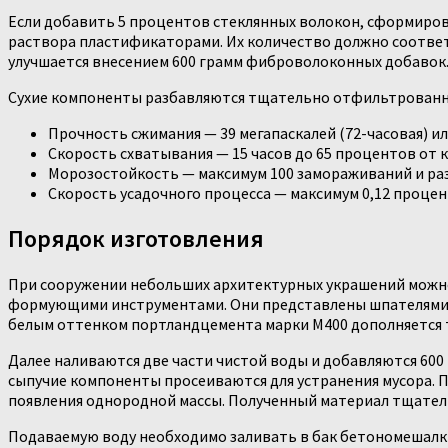
Если добавить 5 процентов стеклянных волокон, сформиров
раствора пластификаторами. Их количество должно соотве
улучшается внесением 600 грамм фиброволоконных добавок.
Сухие компоненты разбавляются тщательно отфильтрованно
Прочность сжимания — 39 мегапаскалей (72-часовая) или
Скорость схватывания — 15 часов до 65 процентов от 
Морозостойкость — максимум 100 замораживаний и ра
Скорость усадочного процесса — максимум 0,12 процен
Порядок изготовления
При сооружении небольших архитектурных украшений можно
формующими инструментами. Они представлены шпателями, 
белым оттенком портландцемента марки М400 дополняется т
Далее наливаются две части чистой воды и добавляются 600
сыпучие компоненты просеиваются для устранения мусора. 
появления однородной массы. Полученный материал тщател
Подаваемую воду необходимо заливать в бак бетономешалки