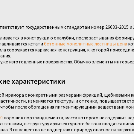
етствует государственным стандартам номер 26633-2015 и 25
ливается в конструкцию опалубки, после застывания формиру
отавливаются кстати
бетонные монолитные лестницы цена
ко
ла сооружается каркасная конструкция, к которой присоедин
ания.
 уже изготовленных поверхностях. Обычно элементы интерье
кие характеристики
й мрамора с конкретными размерами фракций, щебневыми ка
тичности, изменяются текстуры и оттенки, повышается стой
, чтобы после обогащения пигментирующими веществами моно
00
порошок портландцемента, масса которого не содержит не
тенками, в структуру архитектурного бетона вводятся пигмен
ала. Эти вещества не подвергают природу опасности загрязн