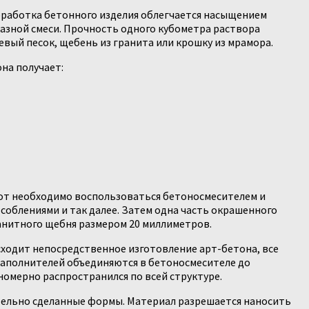
бработка бетонного изделия облегчается насыщением
зной смеси. Прочность одного кубометра раствора
вый песок, щебень из гранита или крошку из мрамора.
на получает:
от необходимо воспользоваться бетоносмесителем и
блениями и так далее. Затем одна часть окрашенного
анитного щебня размером 20 миллиметров.
сходит непосредственное изготовление арт-бетона, все
наполнителей объединяются в бетоносмесителе до
омерно распространился по всей структуре.
тельно сделанные формы. Материал разрешается наносить