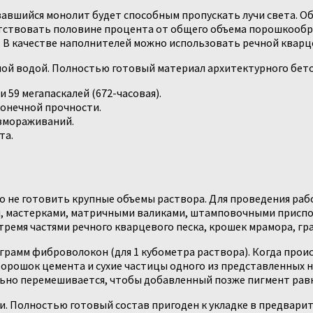
авшийся монолит будет способным пропускать лучи света. О
тствовать половине процента от общего объема порошкообра
 В качестве наполнителей можно использовать речной кварце
й водой. Полностью готовый материал архитектурного бето
 59 мегапаскалей (672-часовая).
конечной прочности.
змораживаний.
та.
 не готовить крупные объемы раствора. Для проведения раб
мастерками, матричными валиками, штамповочными приспосо
ремя частями речного кварцевого песка, крошек мрамора, гр
 грамм фиброволокон (для 1 кубометра раствора). Когда прои
Порошок цемента и сухие частицы одного из представленных 
ьно перемешивается, чтобы добавленный позже пигмент равн
. Полностью готовый состав пригоден к укладке в предвари