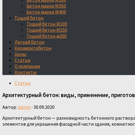
Бетон марки М350
Бетон марки М400
Тощий бетон
Тощий бетон М100
Тощий бетон М150
Тощий бетон м200
Легкий бетон
Керамзитобетон
Цены
Статьи
О компании
Контакты
Статьи
Архитектурный бетон: виды, применение, пригото
Автор:
admin
·
30.09.2020
Архитектурный бетон — разновидность бетонного раствора
элементов для украшения фасадной части здания, комнатног