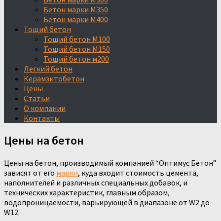
Бетон марки М350
Бетон марки М400
Тощий бетон
Тощий бетон М100
Тощий бетон М150
Тощий бетон м200
Легкий бетон
Керамзитобетон
Цены
Статьи
О компании
Контакты
Цены на бетон
Цены на бетон, производимый компанией “Оптимус Бетон”
зависят от его
марки
, куда входит стоимость цемента,
наполнителей и различных специальных добавок, и
технических характеристик, главным образом,
водопроницаемости, варьирующей в диапазоне от W2 до
W12.