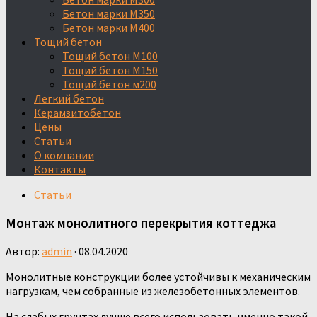
Бетон марки М350
Бетон марки М400
Тощий бетон
Тощий бетон М100
Тощий бетон М150
Тощий бетон м200
Легкий бетон
Керамзитобетон
Цены
Статьи
О компании
Контакты
Статьи
Монтаж монолитного перекрытия коттеджа
Автор:
admin
·
08.04.2020
Монолитные конструкции более устойчивы к механическим
нагрузкам, чем собранные из железобетонных элементов.
На слабых грунтах лучше всего использовать именно такой