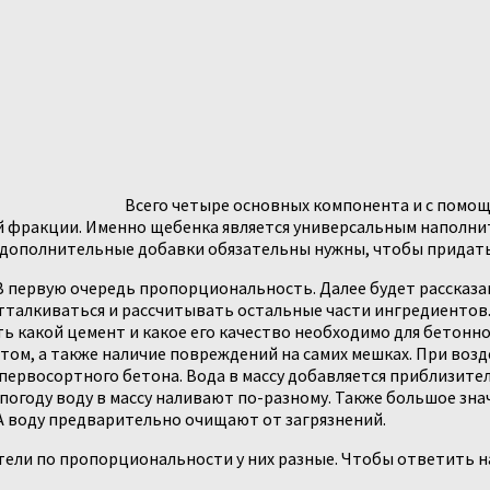
Всего четыре основных компонента и с помо
й фракции. Именно щебенка является универсальным наполни
 дополнительные добавки обязательны нужны, чтобы придать
В первую очередь пропорциональность. Далее будет рассказан
тталкиваться и рассчитывать остальные части ингредиентов. В
ть какой цемент и какое его качество необходимо для бетонно
том, а также наличие повреждений на самих мешках. При возде
первосортного бетона. Вода в массу добавляется приблизител
погоду воду в массу наливают по-разному. Также большое зна
А воду предварительно очищают от загрязнений.
затели по пропорциональности у них разные. Чтобы ответить н