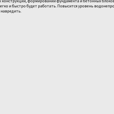
их конструкций, формировании фундамента и бетонных блоков
 легко и быстро будет работать. Повысится уровень водонеп
 навредить.