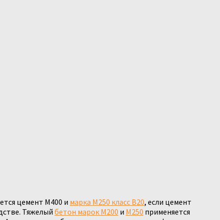
уется цемент М400 и
марка М250 класс В20
, если цемент
дстве. Тяжелый
бетон марок М200
и
М250
применяется