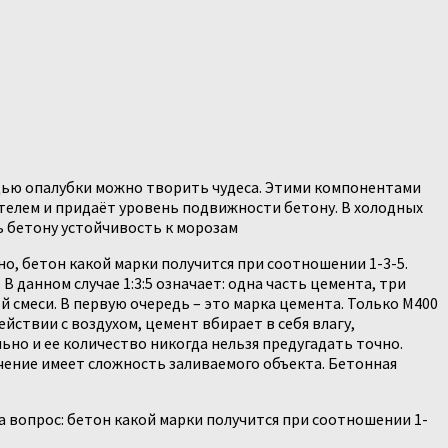
щью опалубки можно творить чудеса. Этими компонентами
телем и придаёт уровень подвижности бетону. В холодных
 бетону устойчивость к морозам
о, бетон какой марки получится при соотношении 1-3-5.
 данном случае 1:3:5 означает: одна часть цемента, три
й смеси. В первую очередь – это марка цемента. Только М400
йствии с воздухом, цемент вбирает в себя влагу,
ьно и ее количество никогда нельзя предугадать точно.
чение имеет сложность заливаемого объекта. Бетонная
а вопрос: бетон какой марки получится при соотношении 1-