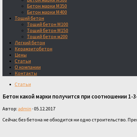
Бетон марки М350
Бетон марки М400
Тощий бетон
Тощий бетон М100
Тощий бетон М150
Тощий бетон м200
Легкий бетон
Керамзитобетон
Цены
Статьи
О компании
Контакты
Статьи
Бетон какой марки получится при соотношении 1-3
Автор:
admin
·
05.12.2017
Сейчас без бетона не обходится ни одно строительство. П