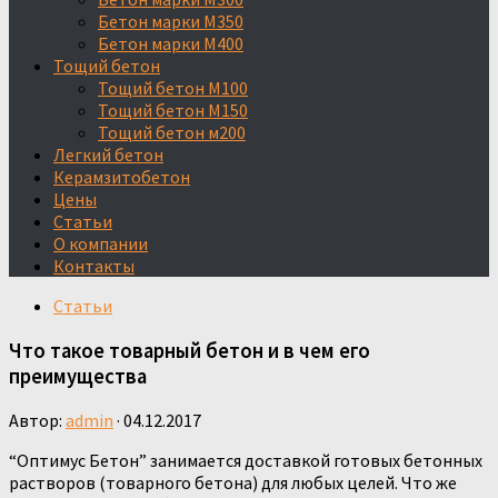
Бетон марки М350
Бетон марки М400
Тощий бетон
Тощий бетон М100
Тощий бетон М150
Тощий бетон м200
Легкий бетон
Керамзитобетон
Цены
Статьи
О компании
Контакты
Статьи
Что такое товарный бетон и в чем его
преимущества
Автор:
admin
·
04.12.2017
“Оптимус Бетон” занимается доставкой готовых бетонных
растворов (товарного бетона) для любых целей. Что же