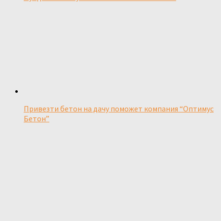
Привезти бетон на дачу поможет компания “Оптимус
Бетон”