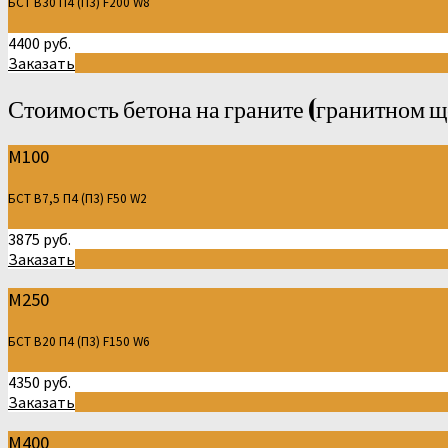
БСТ В30 П4 (П3) F200 W8
4400 руб.
Заказать
Стоимость бетона на граните (гранитном щ
М100
БСТ В7,5 П4 (П3) F50 W2
3875 руб.
Заказать
М250
БСТ В20 П4 (П3) F150 W6
4350 руб.
Заказать
М400