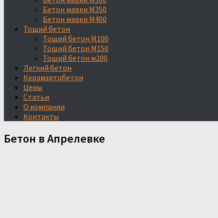
Бетон марки М350
Бетон марки М400
Тощий бетон
Тощий бетон М100
Тощий бетон М150
Тощий бетон м200
Легкий бетон
Керамзитобетон
Цены
Статьи
О компании
Контакты
Бетон в Апрелевке